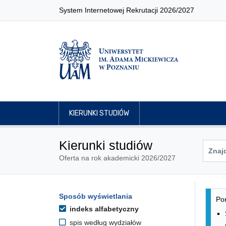
System Internetowej Rekrutacji 2026/2027
KIERUNKI STUDIÓW
Kierunki studiów
Oferta na rok akademicki 2026/2027
Lis
Opcje filtrowania kierunków 
Sposób wyświetlania
Przejdź do listy kierunków
Pon
indeks alfabetyczny
spis według wydziałów