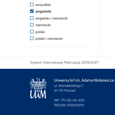
wszystkie
angielski
angielski i niemiecki
niemiecki
polski
polski i niemiecki
System Internetowej Rekrutacji 2026/2027
Uniwersytet im. Adama Mickiewicza
ul. Wieniawskiego 1
61-712 Poznań
NIP: 777-00-06-350
REGON: 000001293