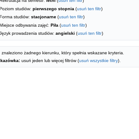
Rekrutacja na semestr:
letni
(
usuń ten filtr
)
Poziom studiów:
pierwszego stopnia
(
usuń ten filtr
)
Forma studiów:
stacjonarne
(
usuń ten filtr
)
Miejsce odbywania zajęć:
Piła
(
usuń ten filtr
)
Język prowadzenia studiów:
angielski
(
usuń ten filtr
)
 znaleziono żadnego kierunku, który spełnia wskazane kryteria.
kazówka:
usuń jeden lub więcej filtrów (
usuń wszystkie filtry
).