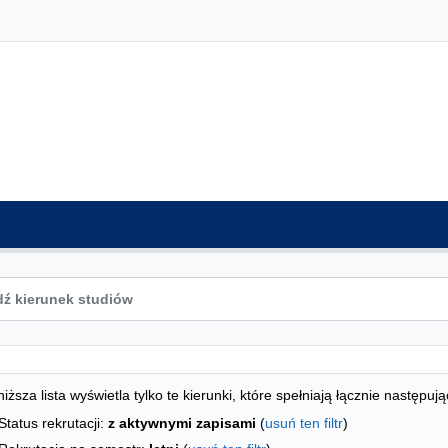
ta kierunków - indeks alfabetyczny
studiów
iższa lista wyświetla tylko te kierunki, które spełniają łącznie następują
Status rekrutacji:
z aktywnymi zapisami
(
usuń ten filtr
)