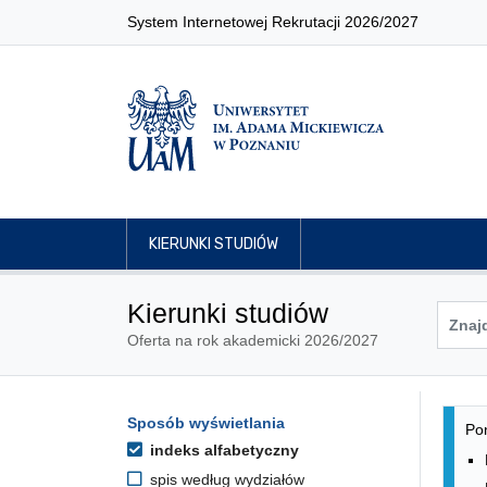
System Internetowej Rekrutacji 2026/2027
KIERUNKI STUDIÓW
Kierunki studiów
Oferta na rok akademicki 2026/2027
Lis
Opcje filtrowania kierunków 
Sposób wyświetlania
Przejdź do listy kierunków
Pon
indeks alfabetyczny
spis według wydziałów