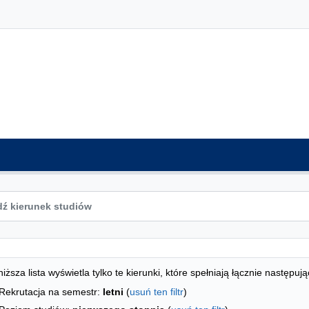
ta kierunków - indeks alfabetyczny
studiów
iższa lista wyświetla tylko te kierunki, które spełniają łącznie następują
Rekrutacja na semestr:
letni
(
usuń ten filtr
)