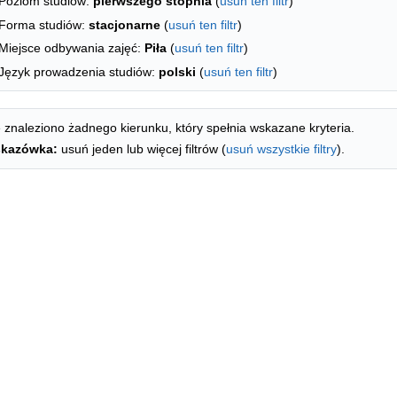
Poziom studiów:
pierwszego stopnia
(
usuń ten filtr
)
Forma studiów:
stacjonarne
(
usuń ten filtr
)
Miejsce odbywania zajęć:
Piła
(
usuń ten filtr
)
Język prowadzenia studiów:
polski
(
usuń ten filtr
)
 znaleziono żadnego kierunku, który spełnia wskazane kryteria.
kazówka:
usuń jeden lub więcej filtrów (
usuń wszystkie filtry
).