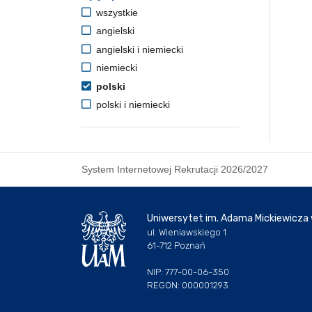
wszystkie
angielski
angielski i niemiecki
niemiecki
polski
polski i niemiecki
System Internetowej Rekrutacji 2026/2027
Uniwersytet im. Adama Mickiewicza
ul. Wieniawskiego 1
61-712 Poznań
NIP: 777-00-06-350
REGON: 000001293