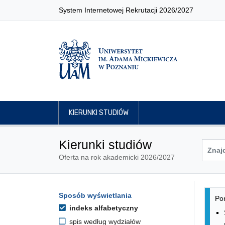
System Internetowej Rekrutacji 2026/2027
KIERUNKI STUDIÓW
Kierunki studiów
Oferta na rok akademicki 2026/2027
Lis
Opcje filtrowania kierunków 
Sposób wyświetlania
Przejdź do listy kierunków
Pon
indeks alfabetyczny
spis według wydziałów