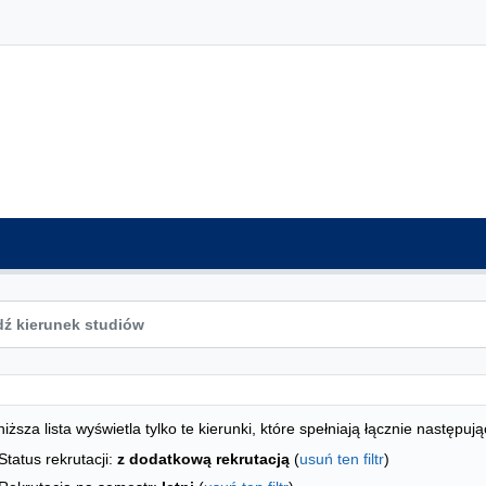
ta kierunków - indeks alfabetyczny
studiów
iższa lista wyświetla tylko te kierunki, które spełniają łącznie następują
Status rekrutacji:
z dodatkową rekrutacją
(
usuń ten filtr
)