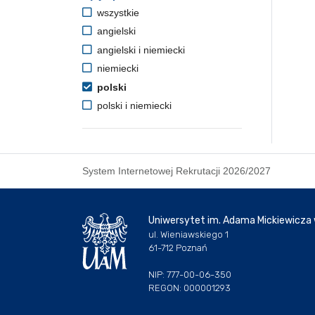
wszystkie
angielski
angielski i niemiecki
niemiecki
polski
polski i niemiecki
System Internetowej Rekrutacji 2026/2027
Uniwersytet im. Adama Mickiewicza
ul. Wieniawskiego 1
61-712 Poznań
NIP: 777-00-06-350
REGON: 000001293