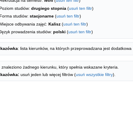
Rekrutacja na semestr:
letni
(
usuń ten filtr
)
Poziom studiów:
drugiego stopnia
(
usuń ten filtr
)
Forma studiów:
stacjonarne
(
usuń ten filtr
)
Miejsce odbywania zajęć:
Kalisz
(
usuń ten filtr
)
Język prowadzenia studiów:
polski
(
usuń ten filtr
)
kazówka
: lista kierunków, na których przeprowadzana jest dodatkowa 
 znaleziono żadnego kierunku, który spełnia wskazane kryteria.
kazówka:
usuń jeden lub więcej filtrów (
usuń wszystkie filtry
).