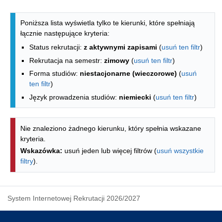
Lista kierunków - indeks alfabetyczny
Poniższa lista wyświetla tylko te kierunki, które spełniają
łącznie następujące kryteria:
Status rekrutacji:
z aktywnymi zapisami
(
usuń ten filtr
)
Rekrutacja na semestr:
zimowy
(
usuń ten filtr
)
Forma studiów:
niestacjonarne (wieczorowe)
(
usuń
ten filtr
)
Język prowadzenia studiów:
niemiecki
(
usuń ten filtr
)
Nie znaleziono żadnego kierunku, który spełnia wskazane
kryteria.
Wskazówka:
usuń jeden lub więcej filtrów (
usuń wszystkie
filtry
).
System Internetowej Rekrutacji 2026/2027