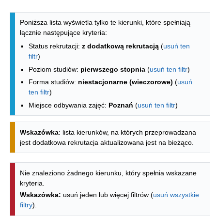
Lista kierunków - indeks alfabetyczny
Poniższa lista wyświetla tylko te kierunki, które spełniają
łącznie następujące kryteria:
Status rekrutacji:
z dodatkową rekrutacją
(
usuń ten
filtr
)
Poziom studiów:
pierwszego stopnia
(
usuń ten filtr
)
Forma studiów:
niestacjonarne (wieczorowe)
(
usuń
ten filtr
)
Miejsce odbywania zajęć:
Poznań
(
usuń ten filtr
)
Wskazówka
: lista kierunków, na których przeprowadzana
jest dodatkowa rekrutacja aktualizowana jest na bieżąco.
Nie znaleziono żadnego kierunku, który spełnia wskazane
kryteria.
Wskazówka:
usuń jeden lub więcej filtrów (
usuń wszystkie
filtry
).