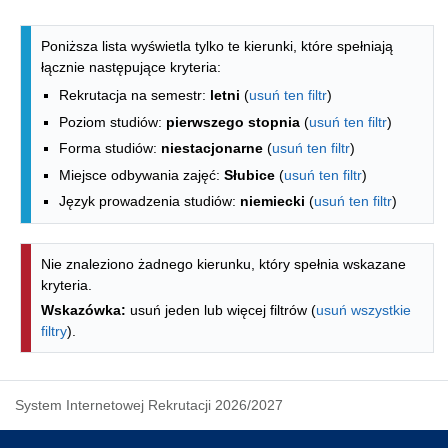
Lista kierunków - indeks alfabetyczny
Poniższa lista wyświetla tylko te kierunki, które spełniają
łącznie następujące kryteria:
Rekrutacja na semestr:
letni
(
usuń ten filtr
)
Poziom studiów:
pierwszego stopnia
(
usuń ten filtr
)
Forma studiów:
niestacjonarne
(
usuń ten filtr
)
Miejsce odbywania zajęć:
Słubice
(
usuń ten filtr
)
Język prowadzenia studiów:
niemiecki
(
usuń ten filtr
)
Nie znaleziono żadnego kierunku, który spełnia wskazane
kryteria.
Wskazówka:
usuń jeden lub więcej filtrów (
usuń wszystkie
filtry
).
System Internetowej Rekrutacji 2026/2027