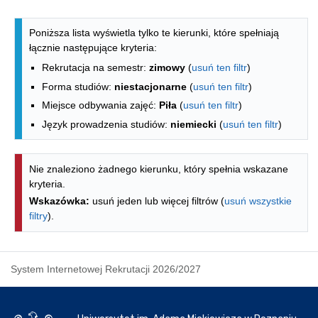
Lista kierunków - indeks alfabetyczny
Poniższa lista wyświetla tylko te kierunki, które spełniają
łącznie następujące kryteria:
Rekrutacja na semestr:
zimowy
(
usuń ten filtr
)
Forma studiów:
niestacjonarne
(
usuń ten filtr
)
Miejsce odbywania zajęć:
Piła
(
usuń ten filtr
)
Język prowadzenia studiów:
niemiecki
(
usuń ten filtr
)
Nie znaleziono żadnego kierunku, który spełnia wskazane
kryteria.
Wskazówka:
usuń jeden lub więcej filtrów (
usuń wszystkie
filtry
).
System Internetowej Rekrutacji 2026/2027