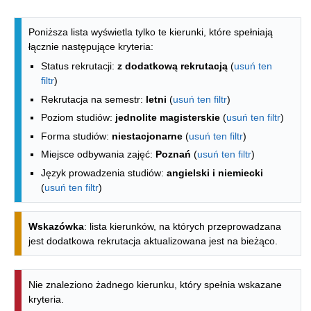
Lista kierunków - indeks alfabetyczny
Poniższa lista wyświetla tylko te kierunki, które spełniają
łącznie następujące kryteria:
Status rekrutacji:
z dodatkową rekrutacją
(
usuń ten
filtr
)
Rekrutacja na semestr:
letni
(
usuń ten filtr
)
Poziom studiów:
jednolite magisterskie
(
usuń ten filtr
)
Forma studiów:
niestacjonarne
(
usuń ten filtr
)
Miejsce odbywania zajęć:
Poznań
(
usuń ten filtr
)
Język prowadzenia studiów:
angielski i niemiecki
(
usuń ten filtr
)
Wskazówka
: lista kierunków, na których przeprowadzana
jest dodatkowa rekrutacja aktualizowana jest na bieżąco.
Nie znaleziono żadnego kierunku, który spełnia wskazane
kryteria.