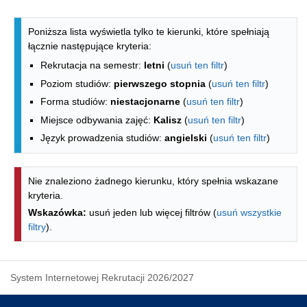
Lista kierunków - indeks alfabetyczny
Poniższa lista wyświetla tylko te kierunki, które spełniają
łącznie następujące kryteria:
Rekrutacja na semestr:
letni
(
usuń ten filtr
)
Poziom studiów:
pierwszego stopnia
(
usuń ten filtr
)
Forma studiów:
niestacjonarne
(
usuń ten filtr
)
Miejsce odbywania zajęć:
Kalisz
(
usuń ten filtr
)
Język prowadzenia studiów:
angielski
(
usuń ten filtr
)
Nie znaleziono żadnego kierunku, który spełnia wskazane
kryteria.
Wskazówka:
usuń jeden lub więcej filtrów (
usuń wszystkie
filtry
).
System Internetowej Rekrutacji 2026/2027