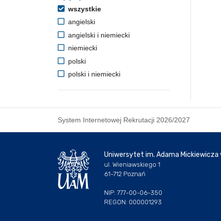
wszystkie
angielski
angielski i niemiecki
niemiecki
polski
polski i niemiecki
System Internetowej Rekrutacji 2026/2027
Uniwersytet im. Adama Mickiewicza
ul. Wieniawskiego 1
61-712 Poznań
NIP: 777-00-06-350
REGON: 000001293