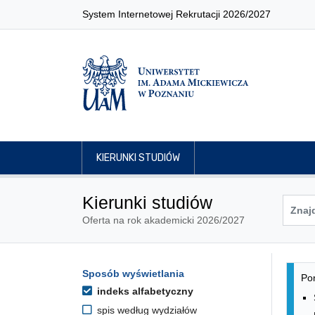
System Internetowej Rekrutacji 2026/2027
KIERUNKI STUDIÓW
Kierunki studiów
Oferta na rok akademicki 2026/2027
Lis
Opcje filtrowania kierunków 
Sposób wyświetlania
Przejdź do listy kierunków
Pon
indeks alfabetyczny
spis według wydziałów