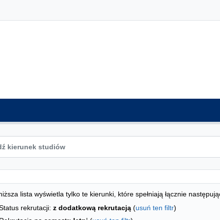
ta kierunków - indeks alfabetyczny
studiów
iższa lista wyświetla tylko te kierunki, które spełniają łącznie następują
Status rekrutacji:
z dodatkową rekrutacją
(
usuń ten filtr
)