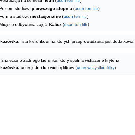
Rekrutacja na semestr:
letni
(
usuń ten filtr
)
Poziom studiów:
pierwszego stopnia
(
usuń ten filtr
)
Forma studiów:
niestacjonarne
(
usuń ten filtr
)
Miejsce odbywania zajęć:
Kalisz
(
usuń ten filtr
)
kazówka
: lista kierunków, na których przeprowadzana jest dodatkowa 
 znaleziono żadnego kierunku, który spełnia wskazane kryteria.
kazówka:
usuń jeden lub więcej filtrów (
usuń wszystkie filtry
).