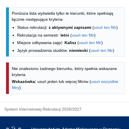
Lista kierunków - indeks alfabetyczny
Poniższa lista wyświetla tylko te kierunki, które spełniają
łącznie następujące kryteria:
Status rekrutacji:
z aktywnymi zapisami
(
usuń ten filtr
)
Rekrutacja na semestr:
letni
(
usuń ten filtr
)
Miejsce odbywania zajęć:
Kalisz
(
usuń ten filtr
)
Język prowadzenia studiów:
niemiecki
(
usuń ten filtr
)
Nie znaleziono żadnego kierunku, który spełnia wskazane
kryteria.
Wskazówka:
usuń jeden lub więcej filtrów (
usuń wszystkie
filtry
).
System Internetowej Rekrutacji 2026/2027