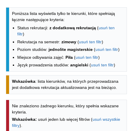
Lista kierunków - indeks alfabetyczny
Poniższa lista wyświetla tylko te kierunki, które spełniają
łącznie następujące kryteria:
Status rekrutacji:
z dodatkową rekrutacją
(
usuń ten
filtr
)
Rekrutacja na semestr:
zimowy
(
usuń ten filtr
)
Poziom studiów:
jednolite magisterskie
(
usuń ten filtr
)
Miejsce odbywania zajęć:
Piła
(
usuń ten filtr
)
Język prowadzenia studiów:
angielski
(
usuń ten filtr
)
Wskazówka
: lista kierunków, na których przeprowadzana
jest dodatkowa rekrutacja aktualizowana jest na bieżąco.
Nie znaleziono żadnego kierunku, który spełnia wskazane
kryteria.
Wskazówka:
usuń jeden lub więcej filtrów (
usuń wszystkie
filtry
).