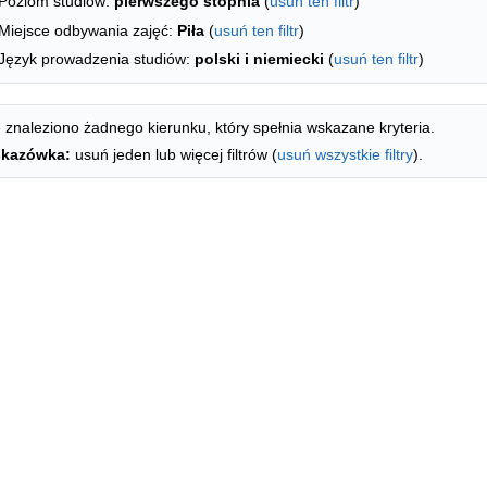
Poziom studiów:
pierwszego stopnia
(
usuń ten filtr
)
Miejsce odbywania zajęć:
Piła
(
usuń ten filtr
)
Język prowadzenia studiów:
polski i niemiecki
(
usuń ten filtr
)
 znaleziono żadnego kierunku, który spełnia wskazane kryteria.
kazówka:
usuń jeden lub więcej filtrów (
usuń wszystkie filtry
).