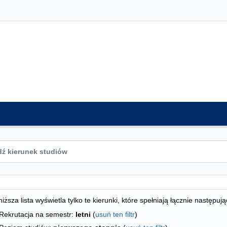
ta kierunków - indeks alfabetyczny
studiów
iższa lista wyświetla tylko te kierunki, które spełniają łącznie następują
Rekrutacja na semestr:
letni
(
usuń ten filtr
)