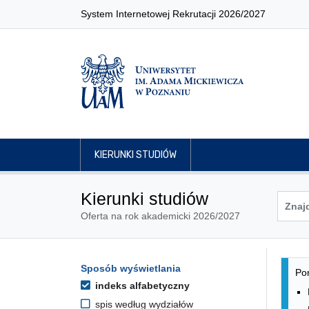
System Internetowej Rekrutacji 2026/2027
KIERUNKI STUDIÓW
Kierunki studiów
Oferta na rok akademicki 2026/2027
Lis
Opcje filtrowania kierunków 
Sposób wyświetlania
Przejdź do listy kierunków
Pon
indeks alfabetyczny
spis według wydziałów