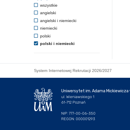
wszystkie
angielski
angielski i niemiecki
niemiecki
polski
polski i niemiecki
System Internetowej Rekrutacji 2026/2027
Uniwersytet im. Adama Mickiewicza
ul. Wieniawskiego 1
61-712 Poznań
NIP: 777-00-06-350
REGON: 000001293