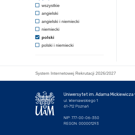
wszystkie
angielski
angielski i niemiecki
niemiecki
polski
polski i niemiecki
System Internetowej Rekrutacji 2026/2027
Uniwersytet im. Adama Mickiewicza
ul. Wieniawskiego 1
61-712 Poznań
NIP: 777-00-06-350
REGON: 000001293