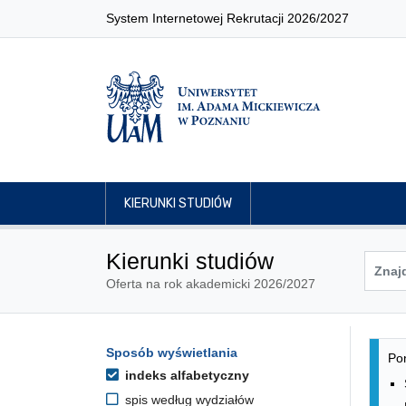
System Internetowej Rekrutacji 2026/2027
KIERUNKI STUDIÓW
Kierunki studiów
Oferta na rok akademicki 2026/2027
Lis
Opcje filtrowania kierunków 
Sposób wyświetlania
Przejdź do listy kierunków
Pon
indeks alfabetyczny
spis według wydziałów