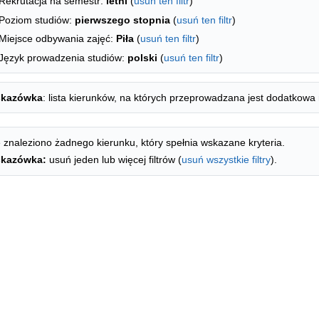
Rekrutacja na semestr:
letni
(
usuń ten filtr
)
Poziom studiów:
pierwszego stopnia
(
usuń ten filtr
)
Miejsce odbywania zajęć:
Piła
(
usuń ten filtr
)
Język prowadzenia studiów:
polski
(
usuń ten filtr
)
kazówka
: lista kierunków, na których przeprowadzana jest dodatkowa 
 znaleziono żadnego kierunku, który spełnia wskazane kryteria.
kazówka:
usuń jeden lub więcej filtrów (
usuń wszystkie filtry
).