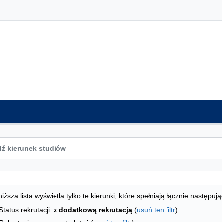
ta kierunków - indeks alfabetyczny
studiów
iższa lista wyświetla tylko te kierunki, które spełniają łącznie następują
Status rekrutacji:
z dodatkową rekrutacją
(
usuń ten filtr
)