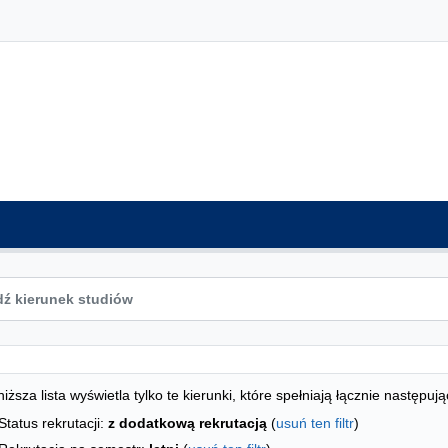
ta kierunków - indeks alfabetyczny
studiów
iższa lista wyświetla tylko te kierunki, które spełniają łącznie następują
Status rekrutacji:
z dodatkową rekrutacją
(
usuń ten filtr
)