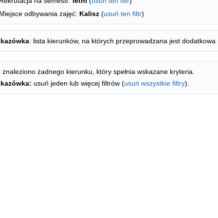
Rekrutacja na semestr:
letni
(
usuń ten filtr
)
Miejsce odbywania zajęć:
Kalisz
(
usuń ten filtr
)
kazówka
: lista kierunków, na których przeprowadzana jest dodatkowa 
 znaleziono żadnego kierunku, który spełnia wskazane kryteria.
kazówka:
usuń jeden lub więcej filtrów (
usuń wszystkie filtry
).