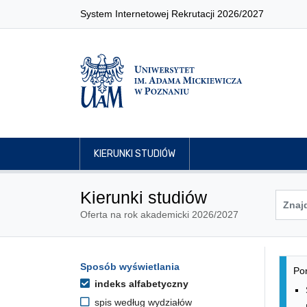
System Internetowej Rekrutacji 2026/2027
KIERUNKI STUDIÓW
Kierunki studiów
Oferta na rok akademicki 2026/2027
Lis
Opcje filtrowania kierunków 
Sposób wyświetlania
Przejdź do listy kierunków
Pon
indeks alfabetyczny
spis według wydziałów