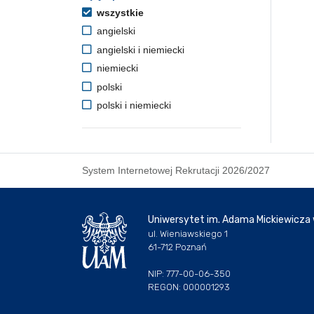
wszystkie
angielski
angielski i niemiecki
niemiecki
polski
polski i niemiecki
System Internetowej Rekrutacji 2026/2027
Uniwersytet im. Adama Mickiewicza
ul. Wieniawskiego 1
61-712 Poznań
NIP: 777-00-06-350
REGON: 000001293