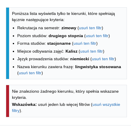
Lista kierunków - indeks alfabetyczny
Poniższa lista wyświetla tylko te kierunki, które spełniają
łącznie następujące kryteria:
Rekrutacja na semestr:
zimowy
(
usuń ten filtr
)
Poziom studiów:
drugiego stopnia
(
usuń ten filtr
)
Forma studiów:
stacjonarne
(
usuń ten filtr
)
Miejsce odbywania zajęć:
Kalisz
(
usuń ten filtr
)
Język prowadzenia studiów:
niemiecki
(
usuń ten filtr
)
Nazwa kierunku zawiera frazę:
lingwistyka stosowana
(
usuń ten filtr
)
Nie znaleziono żadnego kierunku, który spełnia wskazane
kryteria.
Wskazówka:
usuń jeden lub więcej filtrów (
usuń wszystkie
filtry
).