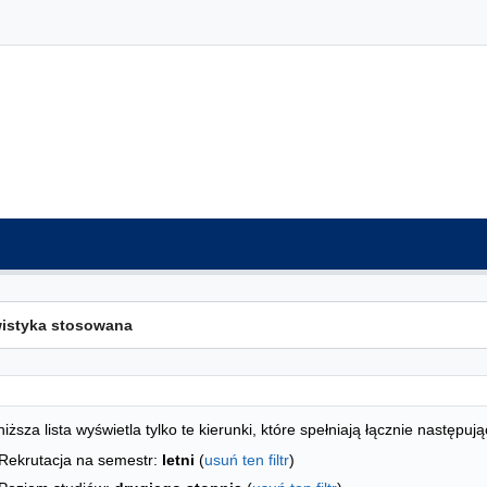
ta kierunków - indeks alfabetyczny
studiów
iższa lista wyświetla tylko te kierunki, które spełniają łącznie następują
Rekrutacja na semestr:
letni
(
usuń ten filtr
)