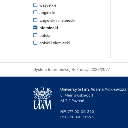
wszystkie
angielski
angielski i niemiecki
niemiecki
polski
polski i niemiecki
System Internetowej Rekrutacji 2026/2027
Uniwersytet im. Adama Mickiewicza
ul. Wieniawskiego 1
61-712 Poznań
NIP: 777-00-06-350
REGON: 000001293