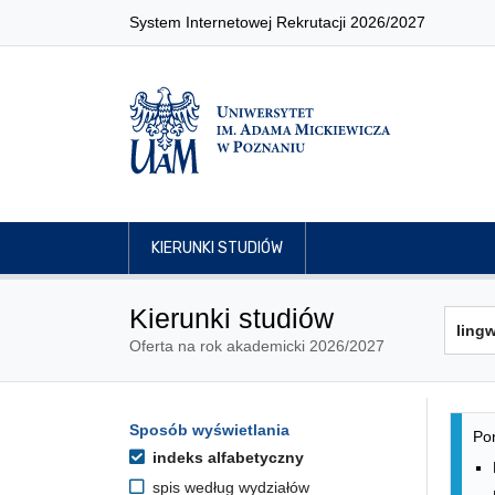
System Internetowej Rekrutacji 2026/2027
KIERUNKI STUDIÓW
Kierunki studiów
Oferta na rok akademicki 2026/2027
Lis
Opcje filtrowania kierunków 
Sposób wyświetlania
Przejdź do listy kierunków
Pon
indeks alfabetyczny
spis według wydziałów