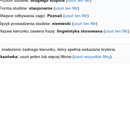
Poziom studiów:
drugiego stopnia
(
usuń ten filtr
)
Forma studiów:
stacjonarne
(
usuń ten filtr
)
Miejsce odbywania zajęć:
Poznań
(
usuń ten filtr
)
Język prowadzenia studiów:
niemiecki
(
usuń ten filtr
)
Nazwa kierunku zawiera frazę:
lingwistyka stosowana
(
usuń ten filtr
)
 znaleziono żadnego kierunku, który spełnia wskazane kryteria.
kazówka:
usuń jeden lub więcej filtrów (
usuń wszystkie filtry
).