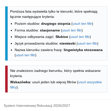
Lista kierunków - indeks alfabetyczny
Poniższa lista wyświetla tylko te kierunki, które spełniają
łącznie następujące kryteria:
Poziom studiów:
drugiego stopnia
(
usuń ten filtr
)
Forma studiów:
stacjonarne
(
usuń ten filtr
)
Miejsce odbywania zajęć:
Słubice
(
usuń ten filtr
)
Język prowadzenia studiów:
niemiecki
(
usuń ten filtr
)
Nazwa kierunku zawiera frazę:
lingwistyka stosowana
(
usuń ten filtr
)
Nie znaleziono żadnego kierunku, który spełnia wskazane
kryteria.
Wskazówka:
usuń jeden lub więcej filtrów (
usuń wszystkie
filtry
).
System Internetowej Rekrutacji 2026/2027