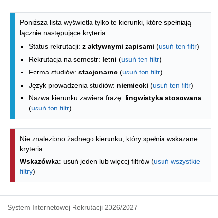
Lista kierunków - indeks alfabetyczny
Poniższa lista wyświetla tylko te kierunki, które spełniają
łącznie następujące kryteria:
Status rekrutacji:
z aktywnymi zapisami
(
usuń ten filtr
)
Rekrutacja na semestr:
letni
(
usuń ten filtr
)
Forma studiów:
stacjonarne
(
usuń ten filtr
)
Język prowadzenia studiów:
niemiecki
(
usuń ten filtr
)
Nazwa kierunku zawiera frazę:
lingwistyka stosowana
(
usuń ten filtr
)
Nie znaleziono żadnego kierunku, który spełnia wskazane
kryteria.
Wskazówka:
usuń jeden lub więcej filtrów (
usuń wszystkie
filtry
).
System Internetowej Rekrutacji 2026/2027