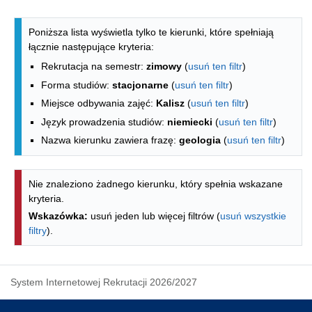
Lista kierunków - indeks alfabetyczny
Poniższa lista wyświetla tylko te kierunki, które spełniają
łącznie następujące kryteria:
Rekrutacja na semestr:
zimowy
(
usuń ten filtr
)
Forma studiów:
stacjonarne
(
usuń ten filtr
)
Miejsce odbywania zajęć:
Kalisz
(
usuń ten filtr
)
Język prowadzenia studiów:
niemiecki
(
usuń ten filtr
)
Nazwa kierunku zawiera frazę:
geologia
(
usuń ten filtr
)
Nie znaleziono żadnego kierunku, który spełnia wskazane
kryteria.
Wskazówka:
usuń jeden lub więcej filtrów (
usuń wszystkie
filtry
).
System Internetowej Rekrutacji 2026/2027