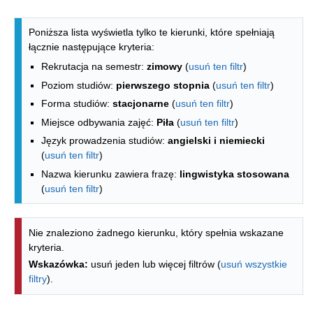
Lista kierunków - indeks alfabetyczny
Poniższa lista wyświetla tylko te kierunki, które spełniają
łącznie następujące kryteria:
Rekrutacja na semestr:
zimowy
(
usuń ten filtr
)
Poziom studiów:
pierwszego stopnia
(
usuń ten filtr
)
Forma studiów:
stacjonarne
(
usuń ten filtr
)
Miejsce odbywania zajęć:
Piła
(
usuń ten filtr
)
Język prowadzenia studiów:
angielski i niemiecki
(
usuń ten filtr
)
Nazwa kierunku zawiera frazę:
lingwistyka stosowana
(
usuń ten filtr
)
Nie znaleziono żadnego kierunku, który spełnia wskazane
kryteria.
Wskazówka:
usuń jeden lub więcej filtrów (
usuń wszystkie
filtry
).