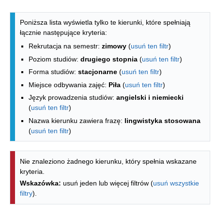
Lista kierunków - indeks alfabetyczny
Poniższa lista wyświetla tylko te kierunki, które spełniają
łącznie następujące kryteria:
Rekrutacja na semestr:
zimowy
(
usuń ten filtr
)
Poziom studiów:
drugiego stopnia
(
usuń ten filtr
)
Forma studiów:
stacjonarne
(
usuń ten filtr
)
Miejsce odbywania zajęć:
Piła
(
usuń ten filtr
)
Język prowadzenia studiów:
angielski i niemiecki
(
usuń ten filtr
)
Nazwa kierunku zawiera frazę:
lingwistyka stosowana
(
usuń ten filtr
)
Nie znaleziono żadnego kierunku, który spełnia wskazane
kryteria.
Wskazówka:
usuń jeden lub więcej filtrów (
usuń wszystkie
filtry
).