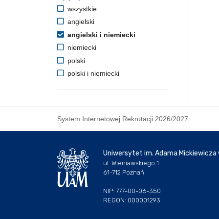
wszystkie
angielski
angielski i niemiecki
niemiecki
polski
polski i niemiecki
System Internetowej Rekrutacji 2026/2027
Uniwersytet im. Adama Mickiewicza
ul. Wieniawskiego 1
61-712 Poznań
NIP: 777-00-06-350
REGON: 000001293