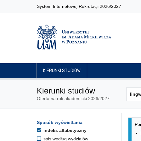
System Internetowej Rekrutacji 2026/2027
KIERUNKI STUDIÓW
Kierunki studiów
Oferta na rok akademicki 2026/2027
Lis
Opcje filtrowania kierunków 
Sposób wyświetlania
Przejdź do listy kierunków
Pon
indeks alfabetyczny
spis według wydziałów