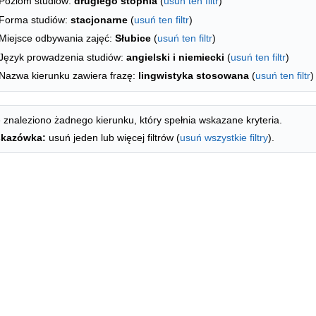
Poziom studiów:
drugiego stopnia
(
usuń ten filtr
)
Forma studiów:
stacjonarne
(
usuń ten filtr
)
Miejsce odbywania zajęć:
Słubice
(
usuń ten filtr
)
Język prowadzenia studiów:
angielski i niemiecki
(
usuń ten filtr
)
Nazwa kierunku zawiera frazę:
lingwistyka stosowana
(
usuń ten filtr
)
 znaleziono żadnego kierunku, który spełnia wskazane kryteria.
kazówka:
usuń jeden lub więcej filtrów (
usuń wszystkie filtry
).