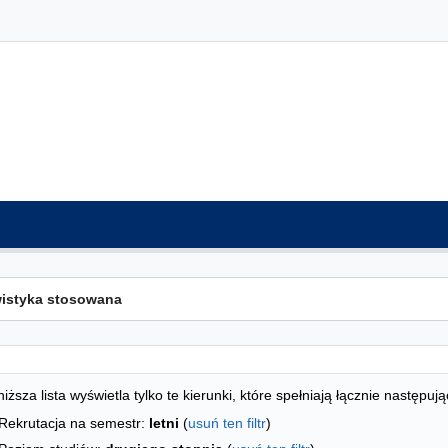
ta kierunków - indeks alfabetyczny
studiów
iższa lista wyświetla tylko te kierunki, które spełniają łącznie następują
Rekrutacja na semestr:
letni
(
usuń ten filtr
)