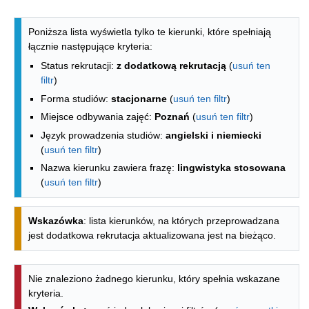
Lista kierunków - indeks alfabetyczny
Poniższa lista wyświetla tylko te kierunki, które spełniają
łącznie następujące kryteria:
Status rekrutacji:
z dodatkową rekrutacją
(
usuń ten
filtr
)
Forma studiów:
stacjonarne
(
usuń ten filtr
)
Miejsce odbywania zajęć:
Poznań
(
usuń ten filtr
)
Język prowadzenia studiów:
angielski i niemiecki
(
usuń ten filtr
)
Nazwa kierunku zawiera frazę:
lingwistyka stosowana
(
usuń ten filtr
)
Wskazówka
: lista kierunków, na których przeprowadzana
jest dodatkowa rekrutacja aktualizowana jest na bieżąco.
Nie znaleziono żadnego kierunku, który spełnia wskazane
kryteria.