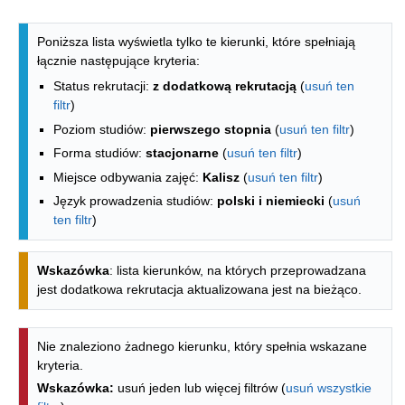
Lista kierunków - indeks alfabetyczny
Poniższa lista wyświetla tylko te kierunki, które spełniają
łącznie następujące kryteria:
Status rekrutacji:
z dodatkową rekrutacją
(
usuń ten
filtr
)
Poziom studiów:
pierwszego stopnia
(
usuń ten filtr
)
Forma studiów:
stacjonarne
(
usuń ten filtr
)
Miejsce odbywania zajęć:
Kalisz
(
usuń ten filtr
)
Język prowadzenia studiów:
polski i niemiecki
(
usuń
ten filtr
)
Wskazówka
: lista kierunków, na których przeprowadzana
jest dodatkowa rekrutacja aktualizowana jest na bieżąco.
Nie znaleziono żadnego kierunku, który spełnia wskazane
kryteria.
Wskazówka:
usuń jeden lub więcej filtrów (
usuń wszystkie