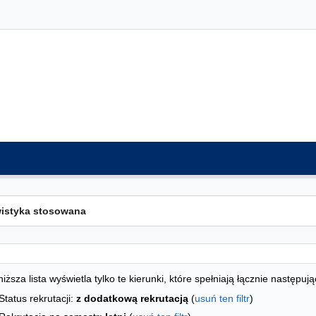
ta kierunków - indeks alfabetyczny
studiów
iższa lista wyświetla tylko te kierunki, które spełniają łącznie następują
Status rekrutacji:
z dodatkową rekrutacją
(
usuń ten filtr
)