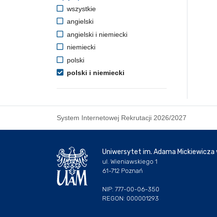
wszystkie
angielski
angielski i niemiecki
niemiecki
polski
polski i niemiecki
System Internetowej Rekrutacji 2026/2027
Uniwersytet im. Adama Mickiewicza
ul. Wieniawskiego 1
61-712 Poznań
NIP: 777-00-06-350
REGON: 000001293