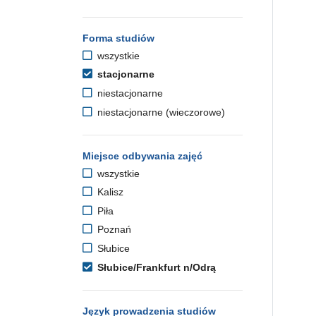
Forma studiów
wszystkie
stacjonarne
niestacjonarne
niestacjonarne (wieczorowe)
Miejsce odbywania zajęć
wszystkie
Kalisz
Piła
Poznań
Słubice
Słubice/Frankfurt n/Odrą
Język prowadzenia studiów