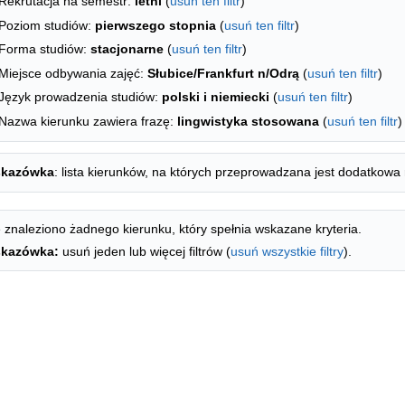
Rekrutacja na semestr:
letni
(
usuń ten filtr
)
Poziom studiów:
pierwszego stopnia
(
usuń ten filtr
)
Forma studiów:
stacjonarne
(
usuń ten filtr
)
Miejsce odbywania zajęć:
Słubice/Frankfurt n/Odrą
(
usuń ten filtr
)
Język prowadzenia studiów:
polski i niemiecki
(
usuń ten filtr
)
Nazwa kierunku zawiera frazę:
lingwistyka stosowana
(
usuń ten filtr
)
kazówka
: lista kierunków, na których przeprowadzana jest dodatkowa 
 znaleziono żadnego kierunku, który spełnia wskazane kryteria.
kazówka:
usuń jeden lub więcej filtrów (
usuń wszystkie filtry
).