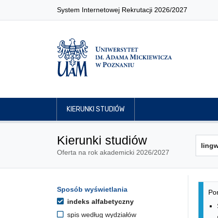
System Internetowej Rekrutacji 2026/2027
KIERUNKI STUDIÓW
Kierunki studiów
Oferta na rok akademicki 2026/2027
Lis
Opcje filtrowania kierunków 
Sposób wyświetlania
Przejdź do listy kierunków
Pon
indeks alfabetyczny
spis według wydziałów