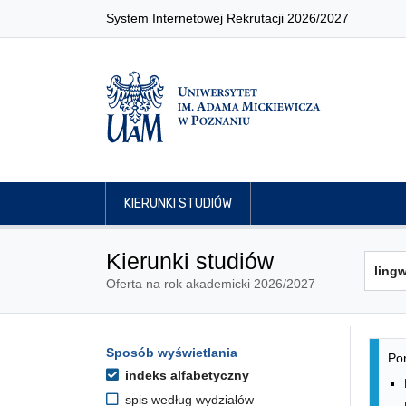
System Internetowej Rekrutacji 2026/2027
KIERUNKI STUDIÓW
Kierunki studiów
Oferta na rok akademicki 2026/2027
Lis
Opcje filtrowania kierunków 
Sposób wyświetlania
Przejdź do listy kierunków
Pon
indeks alfabetyczny
spis według wydziałów