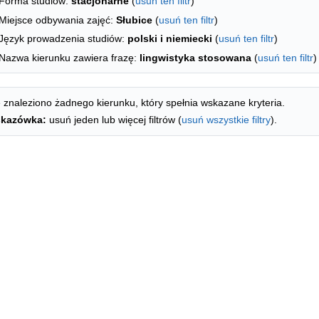
Forma studiów:
stacjonarne
(
usuń ten filtr
)
Miejsce odbywania zajęć:
Słubice
(
usuń ten filtr
)
Język prowadzenia studiów:
polski i niemiecki
(
usuń ten filtr
)
Nazwa kierunku zawiera frazę:
lingwistyka stosowana
(
usuń ten filtr
)
 znaleziono żadnego kierunku, który spełnia wskazane kryteria.
kazówka:
usuń jeden lub więcej filtrów (
usuń wszystkie filtry
).