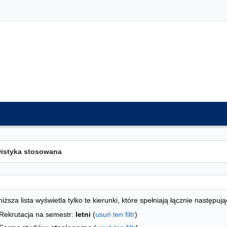
ta kierunków - indeks alfabetyczny
studiów
iższa lista wyświetla tylko te kierunki, które spełniają łącznie następują
Rekrutacja na semestr:
letni
(
usuń ten filtr
)