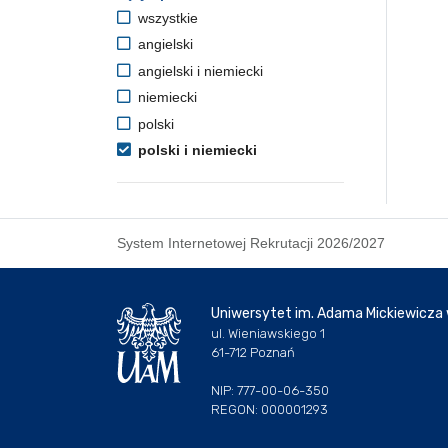
wszystkie
angielski
angielski i niemiecki
niemiecki
polski
polski i niemiecki
System Internetowej Rekrutacji 2026/2027
Uniwersytet im. Adama Mickiewicza
ul. Wieniawskiego 1
61-712 Poznań
NIP: 777-00-06-350
REGON: 000001293