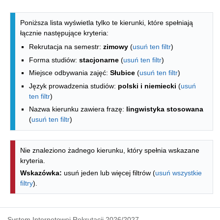
Lista kierunków - indeks alfabetyczny
Poniższa lista wyświetla tylko te kierunki, które spełniają
łącznie następujące kryteria:
Rekrutacja na semestr:
zimowy
(
usuń ten filtr
)
Forma studiów:
stacjonarne
(
usuń ten filtr
)
Miejsce odbywania zajęć:
Słubice
(
usuń ten filtr
)
Język prowadzenia studiów:
polski i niemiecki
(
usuń
ten filtr
)
Nazwa kierunku zawiera frazę:
lingwistyka stosowana
(
usuń ten filtr
)
Nie znaleziono żadnego kierunku, który spełnia wskazane
kryteria.
Wskazówka:
usuń jeden lub więcej filtrów (
usuń wszystkie
filtry
).
System Internetowej Rekrutacji 2026/2027