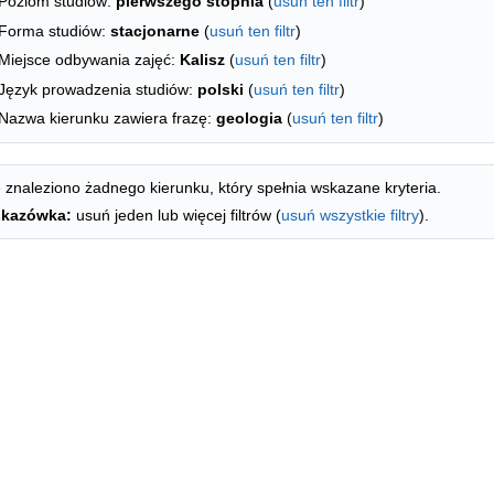
Poziom studiów:
pierwszego stopnia
(
usuń ten filtr
)
Forma studiów:
stacjonarne
(
usuń ten filtr
)
Miejsce odbywania zajęć:
Kalisz
(
usuń ten filtr
)
Język prowadzenia studiów:
polski
(
usuń ten filtr
)
Nazwa kierunku zawiera frazę:
geologia
(
usuń ten filtr
)
 znaleziono żadnego kierunku, który spełnia wskazane kryteria.
kazówka:
usuń jeden lub więcej filtrów (
usuń wszystkie filtry
).