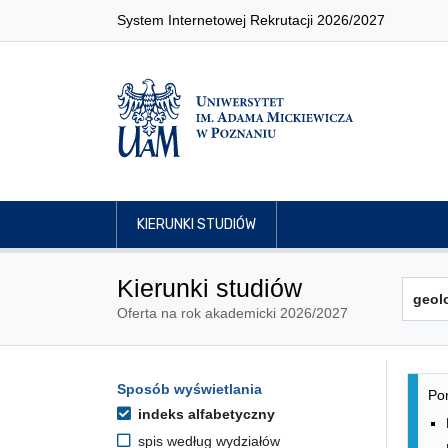
System Internetowej Rekrutacji 2026/2027
KIERUNKI STUDIÓW
Kierunki studiów
Oferta na rok akademicki 2026/2027
Lis
Opcje filtrowania kierunków 
Sposób wyświetlania
Przejdź do listy kierunków
Pon
indeks alfabetyczny
spis według wydziałów