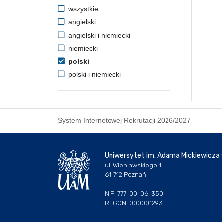
wszystkie
angielski
angielski i niemiecki
niemiecki
polski
polski i niemiecki
System Internetowej Rekrutacji 2026/2027
Uniwersytet im. Adama Mickiewicza
ul. Wieniawskiego 1
61-712 Poznań
NIP: 777-00-06-350
REGON: 000001293