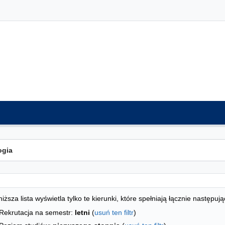
ta kierunków - indeks alfabetyczny
studiów
iższa lista wyświetla tylko te kierunki, które spełniają łącznie następują
Rekrutacja na semestr:
letni
(
usuń ten filtr
)