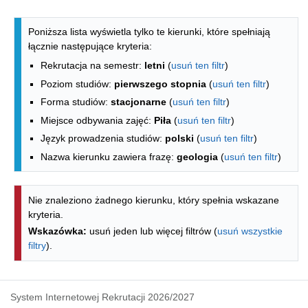
Lista kierunków - indeks alfabetyczny
Poniższa lista wyświetla tylko te kierunki, które spełniają
łącznie następujące kryteria:
Rekrutacja na semestr:
letni
(
usuń ten filtr
)
Poziom studiów:
pierwszego stopnia
(
usuń ten filtr
)
Forma studiów:
stacjonarne
(
usuń ten filtr
)
Miejsce odbywania zajęć:
Piła
(
usuń ten filtr
)
Język prowadzenia studiów:
polski
(
usuń ten filtr
)
Nazwa kierunku zawiera frazę:
geologia
(
usuń ten filtr
)
Nie znaleziono żadnego kierunku, który spełnia wskazane
kryteria.
Wskazówka:
usuń jeden lub więcej filtrów (
usuń wszystkie
filtry
).
System Internetowej Rekrutacji 2026/2027