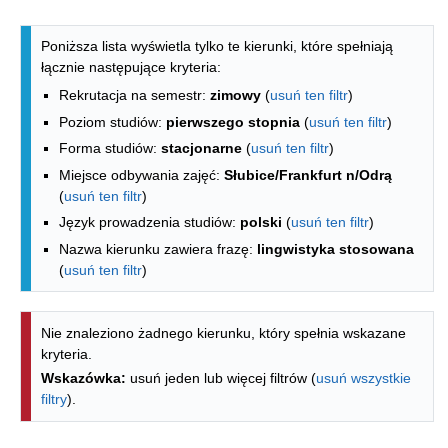
Lista kierunków - indeks alfabetyczny
Poniższa lista wyświetla tylko te kierunki, które spełniają
łącznie następujące kryteria:
Rekrutacja na semestr:
zimowy
(
usuń ten filtr
)
Poziom studiów:
pierwszego stopnia
(
usuń ten filtr
)
Forma studiów:
stacjonarne
(
usuń ten filtr
)
Miejsce odbywania zajęć:
Słubice/Frankfurt n/Odrą
(
usuń ten filtr
)
Język prowadzenia studiów:
polski
(
usuń ten filtr
)
Nazwa kierunku zawiera frazę:
lingwistyka stosowana
(
usuń ten filtr
)
Nie znaleziono żadnego kierunku, który spełnia wskazane
kryteria.
Wskazówka:
usuń jeden lub więcej filtrów (
usuń wszystkie
filtry
).