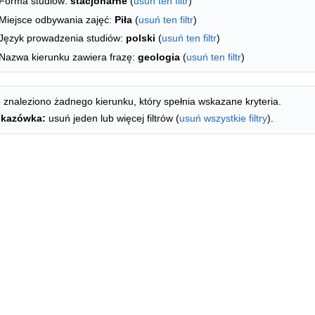
Forma studiów:
stacjonarne
(
usuń ten filtr
)
Miejsce odbywania zajęć:
Piła
(
usuń ten filtr
)
Język prowadzenia studiów:
polski
(
usuń ten filtr
)
Nazwa kierunku zawiera frazę:
geologia
(
usuń ten filtr
)
 znaleziono żadnego kierunku, który spełnia wskazane kryteria.
kazówka:
usuń jeden lub więcej filtrów (
usuń wszystkie filtry
).