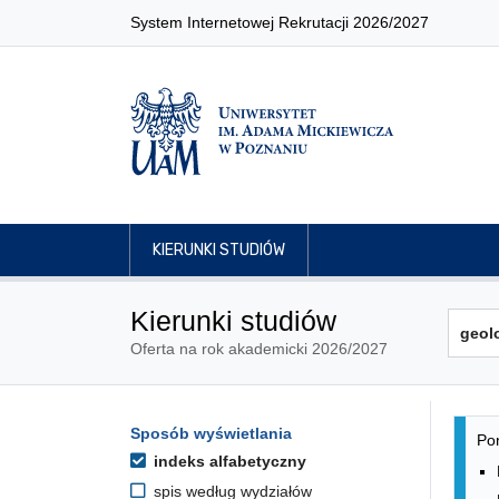
System Internetowej Rekrutacji 2026/2027
KIERUNKI STUDIÓW
Kierunki studiów
Oferta na rok akademicki 2026/2027
Lis
Opcje filtrowania kierunków 
Sposób wyświetlania
Przejdź do listy kierunków
Pon
indeks alfabetyczny
spis według wydziałów