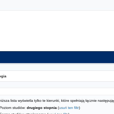
ta kierunków - indeks alfabetyczny
studiów
iższa lista wyświetla tylko te kierunki, które spełniają łącznie następują
Poziom studiów:
drugiego stopnia
(
usuń ten filtr
)