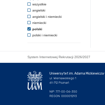
wszystkie
angielski
angielski i niemiecki
niemiecki
polski
polski i niemiecki
System Internetowej Rekrutacji 2026/2027
Uniwersytet im. Adama Mickiewicza
ul. Wieniawskiego 1
61-712 Poznań
NIP: 777-00-06-350
REGON: 000001293