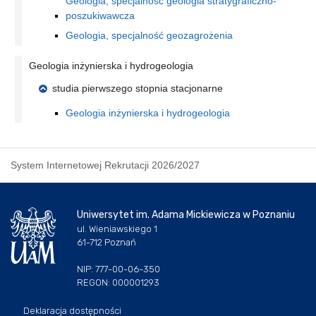
Geologia, specjalność geologia stratygraficzno-
poszukiwawcza
Geologia, specjalność geozagrożenia
Geologia inżynierska i hydrogeologia
studia pierwszego stopnia stacjonarne
Geologia inżynierska i hydrogeologia
System Internetowej Rekrutacji 2026/2027
Uniwersytet im. Adama Mickiewicza w Poznaniu
ul. Wieniawskiego 1
61-712 Poznań
NIP: 777-00-06-350
REGON: 000001293
Deklaracja dostępności