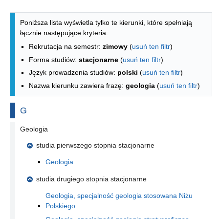
Lista kierunków - indeks alfabetyczny
Poniższa lista wyświetla tylko te kierunki, które spełniają
łącznie następujące kryteria:
Rekrutacja na semestr:
zimowy
(
usuń ten filtr
)
Forma studiów:
stacjonarne
(
usuń ten filtr
)
Język prowadzenia studiów:
polski
(
usuń ten filtr
)
Nazwa kierunku zawiera frazę:
geologia
(
usuń ten filtr
)
Na literę
G
Geologia
studia pierwszego stopnia stacjonarne
Geologia
studia drugiego stopnia stacjonarne
Geologia, specjalność geologia stosowana Niżu
Polskiego