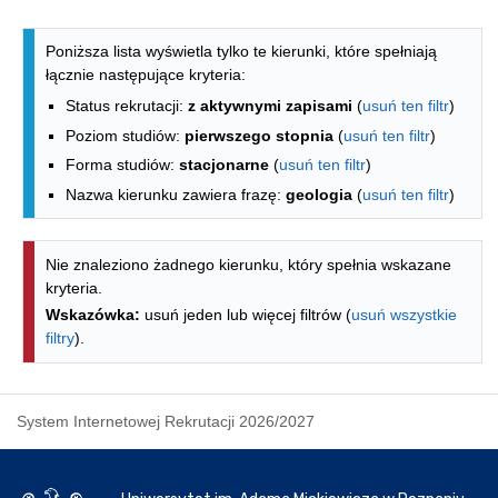
Lista kierunków - indeks alfabetyczny
Poniższa lista wyświetla tylko te kierunki, które spełniają
łącznie następujące kryteria:
Status rekrutacji:
z aktywnymi zapisami
(
usuń ten filtr
)
Poziom studiów:
pierwszego stopnia
(
usuń ten filtr
)
Forma studiów:
stacjonarne
(
usuń ten filtr
)
Nazwa kierunku zawiera frazę:
geologia
(
usuń ten filtr
)
Nie znaleziono żadnego kierunku, który spełnia wskazane
kryteria.
Wskazówka:
usuń jeden lub więcej filtrów (
usuń wszystkie
filtry
).
System Internetowej Rekrutacji 2026/2027