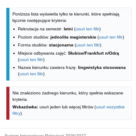
Lista kierunków - indeks alfabetyczny
Poniższa lista wyświetla tylko te kierunki, które spełniają
łącznie następujące kryteria:
Rekrutacja na semestr:
letni
(
usuń ten filtr
)
Poziom studiów:
jednolite magisterskie
(
usuń ten filtr
)
Forma studiów:
stacjonarne
(
usuń ten filtr
)
Miejsce odbywania zajęć:
Słubice/Frankfurt n/Odrą
(
usuń ten filtr
)
Nazwa kierunku zawiera frazę:
lingwistyka stosowana
(
usuń ten filtr
)
Nie znaleziono żadnego kierunku, który spełnia wskazane
kryteria.
Wskazówka:
usuń jeden lub więcej filtrów (
usuń wszystkie
filtry
).
System Internetowej Rekrutacji 2026/2027