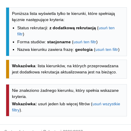
Lista kierunków - indeks alfabetyczny
Poniższa lista wyświetla tylko te kierunki, które spełniają
łącznie następujące kryteria:
Status rekrutacji:
z dodatkową rekrutacją
(
usuń ten
filtr
)
Forma studiów:
stacjonarne
(
usuń ten filtr
)
Nazwa kierunku zawiera frazę:
geologia
(
usuń ten filtr
)
Wskazówka
: lista kierunków, na których przeprowadzana
jest dodatkowa rekrutacja aktualizowana jest na bieżąco.
Nie znaleziono żadnego kierunku, który spełnia wskazane
kryteria.
Wskazówka:
usuń jeden lub więcej filtrów (
usuń wszystkie
filtry
).