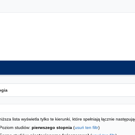
ta kierunków - indeks alfabetyczny
studiów
iższa lista wyświetla tylko te kierunki, które spełniają łącznie następują
Poziom studiów:
pierwszego stopnia
(
usuń ten filtr
)