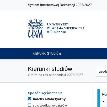
System Internetowej Rekrutacji 2026/2027
KIERUNKI STUDIÓW
Kierunki studiów
Oferta na rok akademicki 2026/2027
Lis
Opcje filtrowania kierunków 
Sposób wyświetlania
Przejdź do listy kierunków
Pon
indeks alfabetyczny
spis według wydziałów