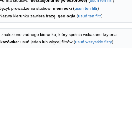
Forma studiów:
niestacjonarne (wieczorowe)
(
usuń ten filtr
)
Język prowadzenia studiów:
niemiecki
(
usuń ten filtr
)
Nazwa kierunku zawiera frazę:
geologia
(
usuń ten filtr
)
 znaleziono żadnego kierunku, który spełnia wskazane kryteria.
kazówka:
usuń jeden lub więcej filtrów (
usuń wszystkie filtry
).