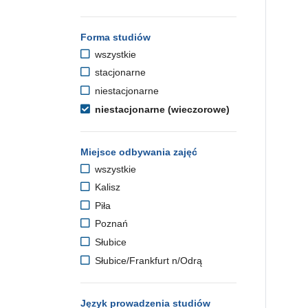
Forma studiów
wszystkie
stacjonarne
niestacjonarne
niestacjonarne (wieczorowe)
Miejsce odbywania zajęć
wszystkie
Kalisz
Piła
Poznań
Słubice
Słubice/Frankfurt n/Odrą
Język prowadzenia studiów