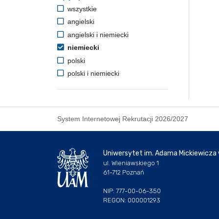
wszystkie
angielski
angielski i niemiecki
niemiecki
polski
polski i niemiecki
System Internetowej Rekrutacji 2026/2027
Uniwersytet im. Adama Mickiewicza
ul. Wieniawskiego 1
61-712 Poznań
NIP: 777-00-06-350
REGON: 000001293