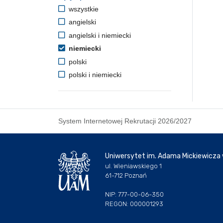
wszystkie
angielski
angielski i niemiecki
niemiecki
polski
polski i niemiecki
System Internetowej Rekrutacji 2026/2027
Uniwersytet im. Adama Mickiewicza
ul. Wieniawskiego 1
61-712 Poznań
NIP: 777-00-06-350
REGON: 000001293