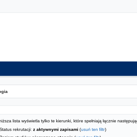
ta kierunków - indeks alfabetyczny
studiów
iższa lista wyświetla tylko te kierunki, które spełniają łącznie następują
Status rekrutacji:
z aktywnymi zapisami
(
usuń ten filtr
)