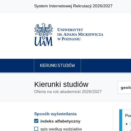
System Internetowej Rekrutacji 2026/2027
KIERUNKI STUDIÓW
Kierunki studiów
Oferta na rok akademicki 2026/2027
Lis
Opcje filtrowania kierunków 
Sposób wyświetlania
Przejdź do listy kierunków
Pon
indeks alfabetyczny
spis według wydziałów