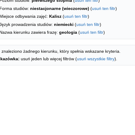
Poziom studiów:
pierwszego stopnia
(
usuń ten filtr
)
Forma studiów:
niestacjonarne (wieczorowe)
(
usuń ten filtr
)
Miejsce odbywania zajęć:
Kalisz
(
usuń ten filtr
)
Język prowadzenia studiów:
niemiecki
(
usuń ten filtr
)
Nazwa kierunku zawiera frazę:
geologia
(
usuń ten filtr
)
 znaleziono żadnego kierunku, który spełnia wskazane kryteria.
kazówka:
usuń jeden lub więcej filtrów (
usuń wszystkie filtry
).