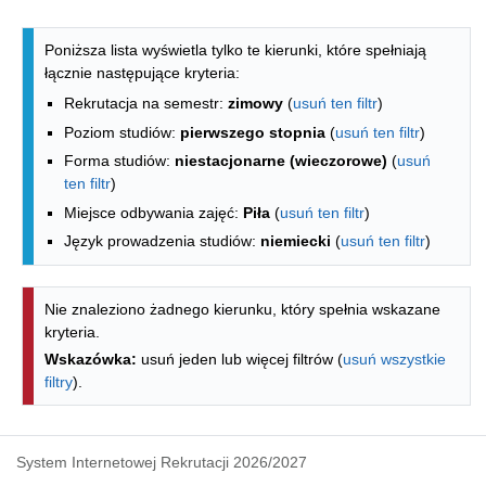
Lista kierunków - indeks alfabetyczny
Poniższa lista wyświetla tylko te kierunki, które spełniają
łącznie następujące kryteria:
Rekrutacja na semestr:
zimowy
(
usuń ten filtr
)
Poziom studiów:
pierwszego stopnia
(
usuń ten filtr
)
Forma studiów:
niestacjonarne (wieczorowe)
(
usuń
ten filtr
)
Miejsce odbywania zajęć:
Piła
(
usuń ten filtr
)
Język prowadzenia studiów:
niemiecki
(
usuń ten filtr
)
Nie znaleziono żadnego kierunku, który spełnia wskazane
kryteria.
Wskazówka:
usuń jeden lub więcej filtrów (
usuń wszystkie
filtry
).
System Internetowej Rekrutacji 2026/2027