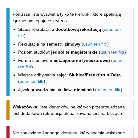
Lista kierunków - indeks alfabetyczny
Poniższa lista wyświetla tylko te kierunki, które spełniają
łącznie następujące kryteria:
Status rekrutacji:
z dodatkową rekrutacją
(
usuń ten
filtr
)
Rekrutacja na semestr:
zimowy
(
usuń ten filtr
)
Poziom studiów:
jednolite magisterskie
(
usuń ten filtr
)
Forma studiów:
niestacjonarne (wieczorowe)
(
usuń
ten filtr
)
Miejsce odbywania zajęć:
Słubice/Frankfurt n/Odrą
(
usuń ten filtr
)
Język prowadzenia studiów:
niemiecki
(
usuń ten filtr
)
Wskazówka
: lista kierunków, na których przeprowadzana
jest dodatkowa rekrutacja aktualizowana jest na bieżąco.
Nie znaleziono żadnego kierunku, który spełnia wskazane