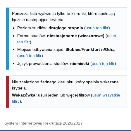
Lista kierunków - indeks alfabetyczny
Poniższa lista wyświetla tylko te kierunki, które spełniają
łącznie następujące kryteria:
Poziom studiów:
drugiego stopnia
(
usuń ten filtr
)
Forma studiów:
niestacjonarne (wieczorowe)
(
usuń
ten filtr
)
Miejsce odbywania zajęć:
Słubice/Frankfurt n/Odrą
(
usuń ten filtr
)
Język prowadzenia studiów:
niemiecki
(
usuń ten filtr
)
Nie znaleziono żadnego kierunku, który spełnia wskazane
kryteria.
Wskazówka:
usuń jeden lub więcej filtrów (
usuń wszystkie
filtry
).
System Internetowej Rekrutacji 2026/2027