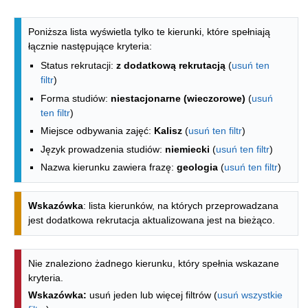
Lista kierunków - indeks alfabetyczny
Poniższa lista wyświetla tylko te kierunki, które spełniają
łącznie następujące kryteria:
Status rekrutacji:
z dodatkową rekrutacją
(
usuń ten
filtr
)
Forma studiów:
niestacjonarne (wieczorowe)
(
usuń
ten filtr
)
Miejsce odbywania zajęć:
Kalisz
(
usuń ten filtr
)
Język prowadzenia studiów:
niemiecki
(
usuń ten filtr
)
Nazwa kierunku zawiera frazę:
geologia
(
usuń ten filtr
)
Wskazówka
: lista kierunków, na których przeprowadzana
jest dodatkowa rekrutacja aktualizowana jest na bieżąco.
Nie znaleziono żadnego kierunku, który spełnia wskazane
kryteria.
Wskazówka:
usuń jeden lub więcej filtrów (
usuń wszystkie