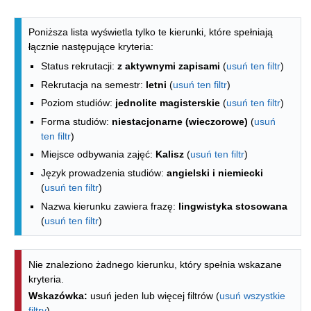
Lista kierunków - indeks alfabetyczny
Poniższa lista wyświetla tylko te kierunki, które spełniają
łącznie następujące kryteria:
Status rekrutacji:
z aktywnymi zapisami
(
usuń ten filtr
)
Rekrutacja na semestr:
letni
(
usuń ten filtr
)
Poziom studiów:
jednolite magisterskie
(
usuń ten filtr
)
Forma studiów:
niestacjonarne (wieczorowe)
(
usuń
ten filtr
)
Miejsce odbywania zajęć:
Kalisz
(
usuń ten filtr
)
Język prowadzenia studiów:
angielski i niemiecki
(
usuń ten filtr
)
Nazwa kierunku zawiera frazę:
lingwistyka stosowana
(
usuń ten filtr
)
Nie znaleziono żadnego kierunku, który spełnia wskazane
kryteria.
Wskazówka:
usuń jeden lub więcej filtrów (
usuń wszystkie
filtry
).