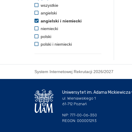
wszystkie
angielski
angielski i niemiecki
niemiecki
polski
polski i niemiecki
System Internetowej Rekrutacji 2026/2027
Uniwersytet im. Adama Mickiewicza
ul. Wieniawskiego 1
61-712 Poznań
NIP: 777-00-06-350
REGON: 000001293