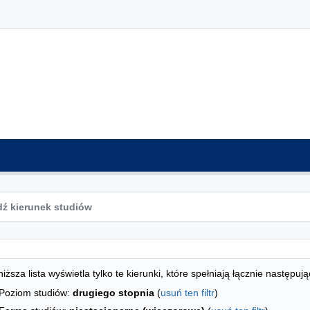
ta kierunków - indeks alfabetyczny
studiów
iższa lista wyświetla tylko te kierunki, które spełniają łącznie następują
Poziom studiów:
drugiego stopnia
(
usuń ten filtr
)