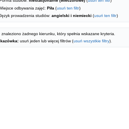
Forma studiów:
niestacjonarne (wieczorowe)
(
usuń ten filtr
)
Miejsce odbywania zajęć:
Piła
(
usuń ten filtr
)
Język prowadzenia studiów:
angielski i niemiecki
(
usuń ten filtr
)
 znaleziono żadnego kierunku, który spełnia wskazane kryteria.
kazówka:
usuń jeden lub więcej filtrów (
usuń wszystkie filtry
).