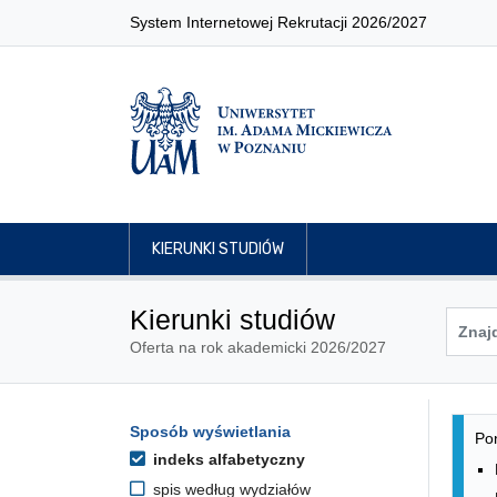
System Internetowej Rekrutacji 2026/2027
KIERUNKI STUDIÓW
Kierunki studiów
Oferta na rok akademicki 2026/2027
Lis
Opcje filtrowania kierunków 
Sposób wyświetlania
Przejdź do listy kierunków
Pon
indeks alfabetyczny
spis według wydziałów