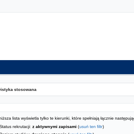
ta kierunków - indeks alfabetyczny
studiów
iższa lista wyświetla tylko te kierunki, które spełniają łącznie następują
Status rekrutacji:
z aktywnymi zapisami
(
usuń ten filtr
)