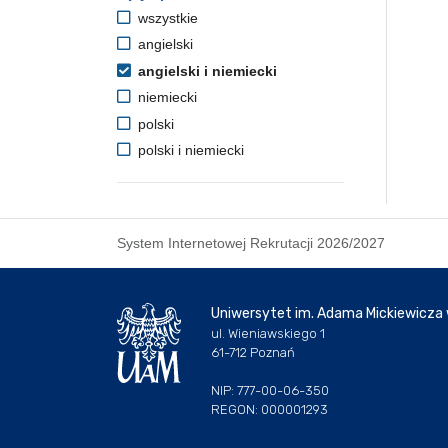
wszystkie
angielski
angielski i niemiecki
niemiecki
polski
polski i niemiecki
System Internetowej Rekrutacji 2026/2027
Uniwersytet im. Adama Mickiewicza
ul. Wieniawskiego 1
61-712 Poznań
NIP: 777-00-06-350
REGON: 000001293