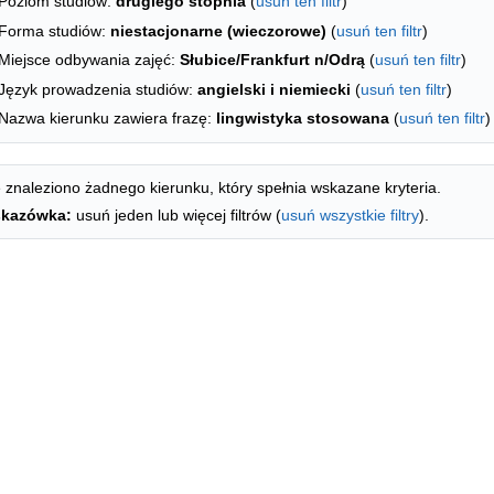
Poziom studiów:
drugiego stopnia
(
usuń ten filtr
)
Forma studiów:
niestacjonarne (wieczorowe)
(
usuń ten filtr
)
Miejsce odbywania zajęć:
Słubice/Frankfurt n/Odrą
(
usuń ten filtr
)
Język prowadzenia studiów:
angielski i niemiecki
(
usuń ten filtr
)
Nazwa kierunku zawiera frazę:
lingwistyka stosowana
(
usuń ten filtr
)
 znaleziono żadnego kierunku, który spełnia wskazane kryteria.
kazówka:
usuń jeden lub więcej filtrów (
usuń wszystkie filtry
).