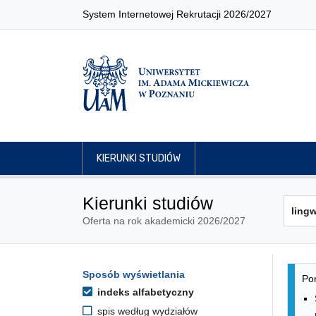
System Internetowej Rekrutacji 2026/2027
KIERUNKI STUDIÓW
Kierunki studiów
Oferta na rok akademicki 2026/2027
Lis
Opcje filtrowania kierunków 
Sposób wyświetlania
Przejdź do listy kierunków
Pon
indeks alfabetyczny
spis według wydziałów