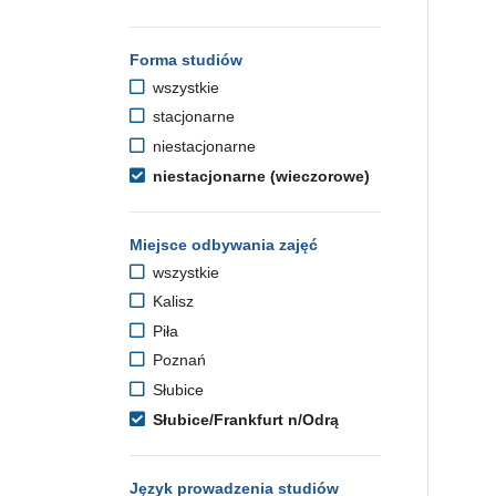
Forma studiów
wszystkie
stacjonarne
niestacjonarne
niestacjonarne (wieczorowe)
Miejsce odbywania zajęć
wszystkie
Kalisz
Piła
Poznań
Słubice
Słubice/Frankfurt n/Odrą
Język prowadzenia studiów