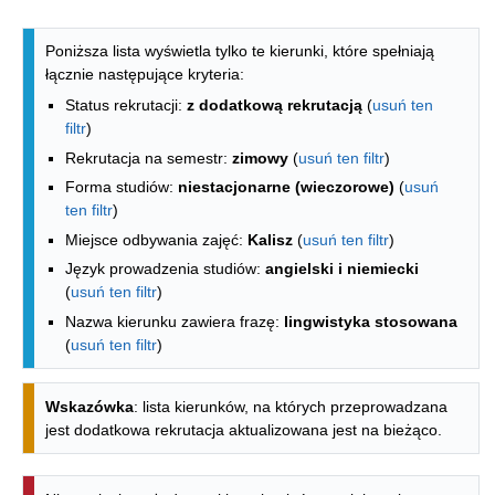
Lista kierunków - indeks alfabetyczny
Poniższa lista wyświetla tylko te kierunki, które spełniają
łącznie następujące kryteria:
Status rekrutacji:
z dodatkową rekrutacją
(
usuń ten
filtr
)
Rekrutacja na semestr:
zimowy
(
usuń ten filtr
)
Forma studiów:
niestacjonarne (wieczorowe)
(
usuń
ten filtr
)
Miejsce odbywania zajęć:
Kalisz
(
usuń ten filtr
)
Język prowadzenia studiów:
angielski i niemiecki
(
usuń ten filtr
)
Nazwa kierunku zawiera frazę:
lingwistyka stosowana
(
usuń ten filtr
)
Wskazówka
: lista kierunków, na których przeprowadzana
jest dodatkowa rekrutacja aktualizowana jest na bieżąco.