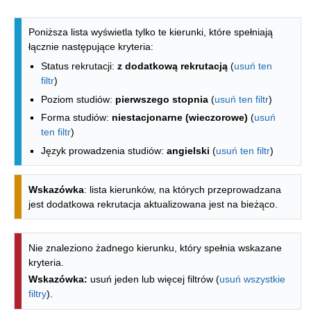
Lista kierunków - indeks alfabetyczny
Poniższa lista wyświetla tylko te kierunki, które spełniają
łącznie następujące kryteria:
Status rekrutacji:
z dodatkową rekrutacją
(
usuń ten
filtr
)
Poziom studiów:
pierwszego stopnia
(
usuń ten filtr
)
Forma studiów:
niestacjonarne (wieczorowe)
(
usuń
ten filtr
)
Język prowadzenia studiów:
angielski
(
usuń ten filtr
)
Wskazówka
: lista kierunków, na których przeprowadzana
jest dodatkowa rekrutacja aktualizowana jest na bieżąco.
Nie znaleziono żadnego kierunku, który spełnia wskazane
kryteria.
Wskazówka:
usuń jeden lub więcej filtrów (
usuń wszystkie
filtry
).