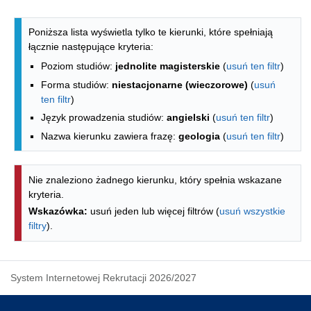
Lista kierunków - indeks alfabetyczny
Poniższa lista wyświetla tylko te kierunki, które spełniają
łącznie następujące kryteria:
Poziom studiów:
jednolite magisterskie
(
usuń ten filtr
)
Forma studiów:
niestacjonarne (wieczorowe)
(
usuń
ten filtr
)
Język prowadzenia studiów:
angielski
(
usuń ten filtr
)
Nazwa kierunku zawiera frazę:
geologia
(
usuń ten filtr
)
Nie znaleziono żadnego kierunku, który spełnia wskazane
kryteria.
Wskazówka:
usuń jeden lub więcej filtrów (
usuń wszystkie
filtry
).
System Internetowej Rekrutacji 2026/2027