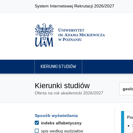
System Internetowej Rekrutacji 2026/2027
KIERUNKI STUDIÓW
Kierunki studiów
Oferta na rok akademicki 2026/2027
Lis
Opcje filtrowania kierunków 
Sposób wyświetlania
Przejdź do listy kierunków
Pon
indeks alfabetyczny
spis według wydziałów