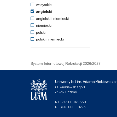
wszystkie
angielski
angielski i niemiecki
niemiecki
polski
polski i niemiecki
System Internetowej Rekrutacji 2026/2027
Uniwersytet im. Adama Mickiewicza
ul. Wieniawskiego 1
61-712 Poznań
NIP: 777-00-06-350
REGON: 000001293