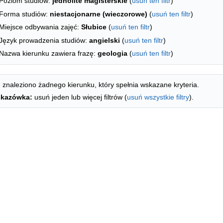
Poziom studiów:
jednolite magisterskie
(
usuń ten filtr
)
Forma studiów:
niestacjonarne (wieczorowe)
(
usuń ten filtr
)
Miejsce odbywania zajęć:
Słubice
(
usuń ten filtr
)
Język prowadzenia studiów:
angielski
(
usuń ten filtr
)
Nazwa kierunku zawiera frazę:
geologia
(
usuń ten filtr
)
 znaleziono żadnego kierunku, który spełnia wskazane kryteria.
kazówka:
usuń jeden lub więcej filtrów (
usuń wszystkie filtry
).