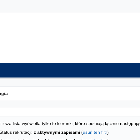
ta kierunków - indeks alfabetyczny
studiów
iższa lista wyświetla tylko te kierunki, które spełniają łącznie następują
Status rekrutacji:
z aktywnymi zapisami
(
usuń ten filtr
)