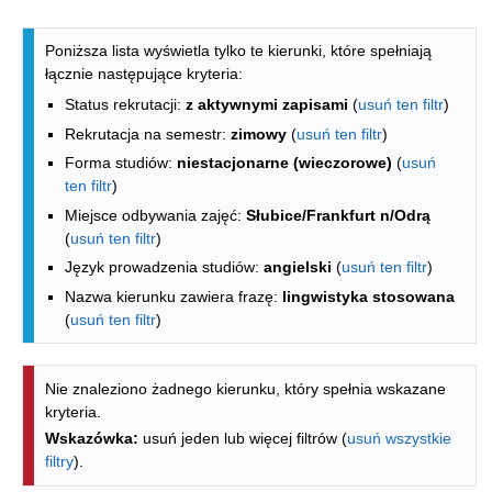
Lista kierunków - indeks alfabetyczny
Poniższa lista wyświetla tylko te kierunki, które spełniają
łącznie następujące kryteria:
Status rekrutacji:
z aktywnymi zapisami
(
usuń ten filtr
)
Rekrutacja na semestr:
zimowy
(
usuń ten filtr
)
Forma studiów:
niestacjonarne (wieczorowe)
(
usuń
ten filtr
)
Miejsce odbywania zajęć:
Słubice/Frankfurt n/Odrą
(
usuń ten filtr
)
Język prowadzenia studiów:
angielski
(
usuń ten filtr
)
Nazwa kierunku zawiera frazę:
lingwistyka stosowana
(
usuń ten filtr
)
Nie znaleziono żadnego kierunku, który spełnia wskazane
kryteria.
Wskazówka:
usuń jeden lub więcej filtrów (
usuń wszystkie
filtry
).